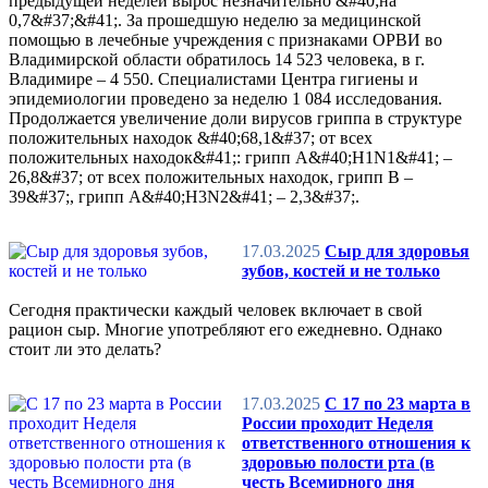
предыдущей неделей вырос незначительно &#40;на
0,7&#37;&#41;. За прошедшую неделю за медицинской
помощью в лечебные учреждения с признаками ОРВИ во
Владимирской области обратилось 14 523 человека, в г.
Владимире – 4 550. Специалистами Центра гигиены и
эпидемиологии проведено за неделю 1 084 исследования.
Продолжается увеличение доли вирусов гриппа в структуре
положительных находок &#40;68,1&#37; от всех
положительных находок&#41;: грипп A&#40;H1N1&#41; –
26,8&#37; от всех положительных находок, грипп В –
39&#37;, грипп A&#40;H3N2&#41; – 2,3&#37;.
17.03.2025
Сыр для здоровья
зубов, костей и не только
Сегодня практически каждый человек включает в свой
рацион сыр. Многие употребляют его ежедневно. Однако
стоит ли это делать?
17.03.2025
С 17 по 23 марта в
России проходит Неделя
ответственного отношения к
здоровью полости рта (в
честь Всемирного дня