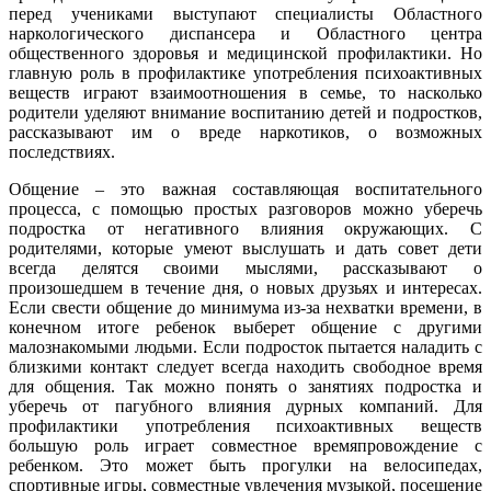
перед учениками выступают специалисты Областного
наркологического диспансера и Областного центра
общественного здоровья и медицинской профилактики. Но
главную роль в профилактике употребления психоактивных
веществ играют взаимоотношения в семье, то насколько
родители уделяют внимание воспитанию детей и подростков,
рассказывают им о вреде наркотиков, о возможных
последствиях.
Общение – это важная составляющая воспитательного
процесса, с помощью простых разговоров можно уберечь
подростка от негативного влияния окружающих. С
родителями, которые умеют выслушать и дать совет дети
всегда делятся своими мыслями, рассказывают о
произошедшем в течение дня, о новых друзьях и интересах.
Если свести общение до минимума из-за нехватки времени, в
конечном итоге ребенок выберет общение с другими
малознакомыми людьми. Если подросток пытается наладить с
близкими контакт следует всегда находить свободное время
для общения. Так можно понять о занятиях подростка и
уберечь от пагубного влияния дурных компаний. Для
профилактики употребления психоактивных веществ
большую роль играет совместное времяпровождение с
ребенком. Это может быть прогулки на велосипедах,
спортивные игры, совместные увлечения музыкой, посещение