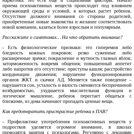
наркотика. Но есть еще и социальные факторы. Начало
приема психоактивных веществ происходит под влиянием
окружающей среды и условий, в которых растет ребенок.
Отсутствие должного внимания со стороны родителей,
приобретенные новые знакомства и желание соответствовать
новой компании, казаться более взрослым и популярным.
Расскажите о симптомах… На что обратить внимание?
- Есть физиологические признаки: это гиперемия либо
бледность кожных покровов; резко суженные либо
расширенные зрачки; покраснение и мутность глазных яблок;
заторможенность вовремя общения; повышенный аппетит
либо напротив его отсутствие; приступы кашля; расстройство
координации движения; нарушение функционирования
органов ЖКТ и скачки АД. Меняется также поведение –
нарушается сон, усталость и вялость сменяются беспричинной
возбудимостью, ухудшается мыслительная функция и
логическое мышление, ребенок перестает общаться с
близкими, из дома начинают пропадать ценные вещи.
Как предотвратить пристрастие ребенка к ПАВ?
- Профилактике употребления психоактивных веществ у
подростков уделяется огромное внимание, в школах
проводятся занятия с психологами. Регулярно с лекциями