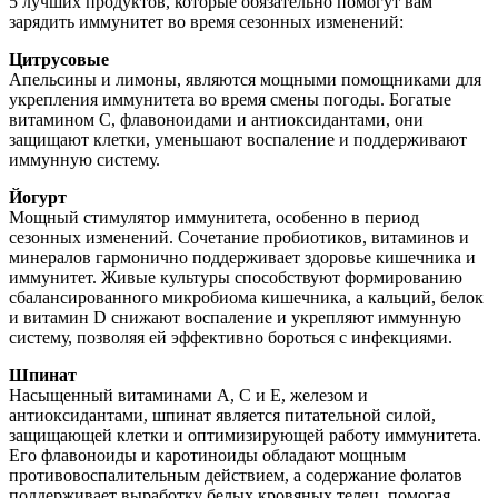
5 лучших продуктов, которые обязательно помогут вам
зарядить иммунитет во время сезонных изменений:
Цитрусовые
Апельсины и лимоны, являются мощными помощниками для
укрепления иммунитета во время смены погоды. Богатые
витамином С, флавоноидами и антиоксидантами, они
защищают клетки, уменьшают воспаление и поддерживают
иммунную систему.
Йогурт
Мощный стимулятор иммунитета, особенно в период
сезонных изменений. Сочетание пробиотиков, витаминов и
минералов гармонично поддерживает здоровье кишечника и
иммунитет. Живые культуры способствуют формированию
сбалансированного микробиома кишечника, а кальций, белок
и витамин D снижают воспаление и укрепляют иммунную
систему, позволяя ей эффективно бороться с инфекциями.
Шпинат
Насыщенный витаминами А, С и Е, железом и
антиоксидантами, шпинат является питательной силой,
защищающей клетки и оптимизирующей работу иммунитета.
Его флавоноиды и каротиноиды обладают мощным
противовоспалительным действием, а содержание фолатов
поддерживает выработку белых кровяных телец, помогая