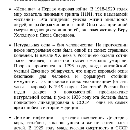
«Испанка» и Первая мировая война: В 1918-1920 годах
мир охватила пандемия гриппа H1N1, так называемой
«испанки». Эта эпидемия унесла жизни миллионов
людей, не разбирая чинов и званий. Она стала причиной
смерти выдающихся личностей, включая актрису Веру
Холодную и Якова Свердлова.
Натуральная оспа – бич человечества: На протяжении
веков натуральная оспа была одной из самых страшных
болезней. В начале XX века в России ею болели сотни
тысяч человек, а десятки тысяч ежегодно умирали.
Прорыв произошел в 1796 году, когда английский
ученый Дженнер обнаружил, что вирус коровьей оспы
безопасен для человека и формирует стойкий
иммунитет. Так появилось слово «вакцинация» (от лат.
vacca – корова). В 1919 году в Советской России был
издан декрет о повсеместной профилактике
натуральной оспы, и уже к 1936 году эта болезнь была
полностью ликвидирована в СССР – одна из самых
ярких побед в истории медицины.
Детские инфекции – трагедия поколений: Дифтерия,
корь, столбняк, коклюш уносили жизни сотен тысяч
детей. В 1929 году младенческая смертность в СССР