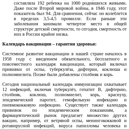
составляла 192 ребенка на 1000 родившихся живыми.
Даже после Второй мировой войны, в 1946 году, этот
показатель был 94. Для сравнения, сейчас он колеблется
в пределах 3,5-4,5 промилле. Если раньше эти
заболевания занимали четвертое место в общей
структуре детской смертности, то сегодня, смертность от
них в России крайне низка.
Календарь вакцинации – гарантия здоровья:
Системное развитие вакцинации в нашей стране началось в
1958 году с введением обязательного, бесплатного и
повсеместного календаря вакцинации, который включал
прививки от оспы, туберкулёза, дифтерии, коклюша и
полиомиелита. Позже были добавлены столбняк и корь.
Сегодня национальный календарь иммунизации охватывает
12 инфекций, включая туберкулёз, гепатит В, дифтерию,
столбняк, коклюш, полиомиелит, корь, краснуху,
эпидемический паротит, гемофильную инфекцию и
пневмококковую инфекцию. Существует также календарь
прививок по эпидемическим показаниям, а
фармацевтический рынок предлагает множество других
вакцин, например, от ветряной оспы, менингококковой и
ротавирусной инфекций, вируса папилломы человека и