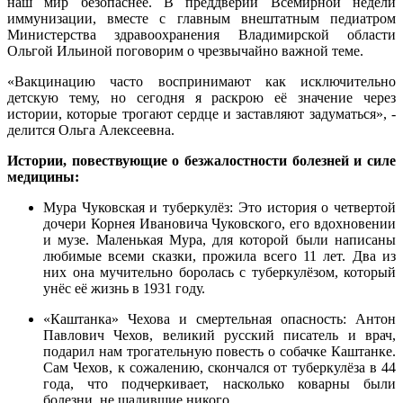
наш мир безопаснее. В преддверии Всемирной недели
иммунизации, вместе с главным внештатным педиатром
Министерства здравоохранения Владимирской области
Ольгой Ильиной поговорим о чрезвычайно важной теме.
«Вакцинацию часто воспринимают как исключительно
детскую тему, но сегодня я раскрою её значение через
истории, которые трогают сердце и заставляют задуматься», -
делится Ольга Алексеевна.
Истории, повествующие о безжалостности болезней и силе
медицины:
Мура Чуковская и туберкулёз: Это история о четвертой
дочери Корнея Ивановича Чуковского, его вдохновении
и музе. Маленькая Мура, для которой были написаны
любимые всеми сказки, прожила всего 11 лет. Два из
них она мучительно боролась с туберкулёзом, который
унёс её жизнь в 1931 году.
«Каштанка» Чехова и смертельная опасность: Антон
Павлович Чехов, великий русский писатель и врач,
подарил нам трогательную повесть о собачке Каштанке.
Сам Чехов, к сожалению, скончался от туберкулёза в 44
года, что подчеркивает, насколько коварны были
болезни, не щадившие никого.