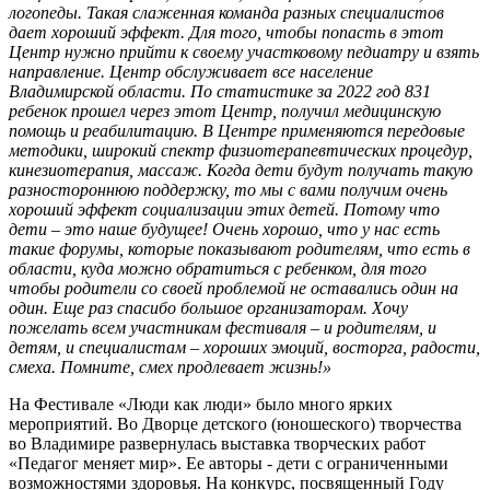
логопеды. Такая слаженная команда разных специалистов
дает хороший эффект. Для того, чтобы попасть в этот
Центр нужно прийти к своему участковому педиатру и взять
направление. Центр обслуживает все население
Владимирской области. По статистике за 2022 год 831
ребенок прошел через этот Центр, получил медицинскую
помощь и реабилитацию. В Центре применяются передовые
методики, широкий спектр физиотерапевтических процедур,
кинезиотерапия, массаж. Когда дети будут получать такую
разностороннюю поддержку, то мы с вами получим очень
хороший эффект социализации этих детей. Потому что
дети – это наше будущее! Очень хорошо, что у нас есть
такие форумы, которые показывают родителям, что есть в
области, куда можно обратиться с ребенком, для того
чтобы родители со своей проблемой не оставались один на
один. Еще раз спасибо большое организаторам. Хочу
пожелать всем участникам фестиваля – и родителям, и
детям, и специалистам – хороших эмоций, восторга, радости,
смеха. Помните, смех продлевает жизнь!»
На Фестивале «Люди как люди» было много ярких
мероприятий. Во Дворце детского (юношеского) творчества
во Владимире развернулась выставка творческих работ
«Педагог меняет мир». Ее авторы - дети с ограниченными
возможностями здоровья. На конкурс, посвященный Году