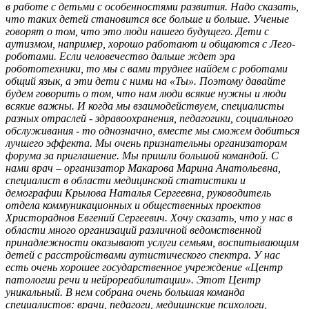
в работе с детьми с особенностями развития. Надо сказать,
что таких детей становится все больше и больше. Ученые
говорят о том, что это люди нашего будущего. Дети с
аутизмом, например, хорошо работают и общаются с Лего-
роботами. Если человечество дальше ждет эра
робототехники, то мы с вами труднее найдем с роботами
общий язык, а эти дети с ними на «Ты». Поэтому давайте
будем говорить о том, что нам люди всякие нужны и люди
всякие важны. И когда мы взаимодействуем, специалисты
разных отраслей - здравоохранения, педагогики, социального
обслуживания - то однозначно, вместе мы сможем добиться
лучшего эффекта. Мы очень признательны организаторам
форума за приглашение. Мы пришли большой командой. С
нами врач – организатор Макарова Марина Анатольевна,
специалист в области медицинской статистики и
демографии Крылова Наталья Сергеевна, руководитель
отдела коммуникационных и общественных проектов
Христораднов Евгений Сергеевич. Хочу сказать, что у нас в
области много организаций различной ведомственной
принадлежности оказывают услуги семьям, воспитывающим
детей с расстройствами аутистического спектра. У нас
есть очень хорошее государственное учреждение «Центр
патологии речи и нейрореабилитации». Этот Центр
уникальный. В нем собрана очень большая команда
специалистов: врачи, педагоги, медицинские психологи,