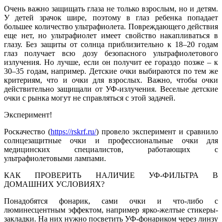
Очень важно защищать глаза не только взрослым, но и детям.
У детей зрачок шире, поэтому в глаз ребенка попадает
большее количество ультрафиолета. Повреждающего действия
еще нет, но ультрафиолет имеет свойство накапливаться в
глазу. Без защиты от солнца приблизительно к 18–20 годам
глаз получает всю дозу безопасного ультрафиолетового
излучения. Но лучше, если он получит ее гораздо позже – к
30–35 годам, например. Детские очки выбираются по тем же
критериям, что и очки для взрослых. Важно, чтобы очки
действительно защищали от УФ-излучения. Веселые детские
очки с рынка могут не справляться с этой задачей.
Эксперимент!
Роскачество (
https://rskrf.ru/
) провело эксперимент и сравнило
солнцезащитные очки и профессиональные очки для
медицинских специалистов, работающих с
ультрафиолетовыми лампами.
КАК ПРОВЕРИТЬ НАЛИЧИЕ УФ-ФИЛЬТРА В
ДОМАШНИХ УСЛОВИЯХ?
Понадобятся фонарик, сами очки и что-либо с
люминесцентным эффектом, например ярко-желтые стикеры-
закладки. На них нужно посветить УФ-фонариком через линзу