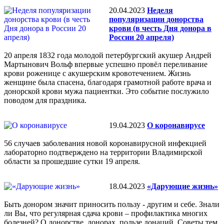
20.04.2023
Неделя
популяризации донорства
крови (в честь Дня донора в
России 20 апреля)
20 апреля 1832 года молодой петербургский акушер Андрей
Мартынович Вольф впервые успешно провёл переливание
крови роженице с акушерским кровотечением. Жизнь
женщине была спасена, благодаря грамотной работе врача и
донорской крови мужа пациентки. Это событие послужило
поводом для праздника.
19.04.2023
О коронавирусе
56 случаев заболевания новой коронавирусной инфекцией
лабораторно подтверждено на территории Владимирской
области за прошедшие сутки 19 апреля.
18.04.2023
«Дарующие жизнь»
Быть донором значит приносить пользу - другим и себе. Знали
ли Вы, что регулярная сдача крови – профилактика многих
болезней? О донорстве, донорах, пользе донаций. Советы тем,